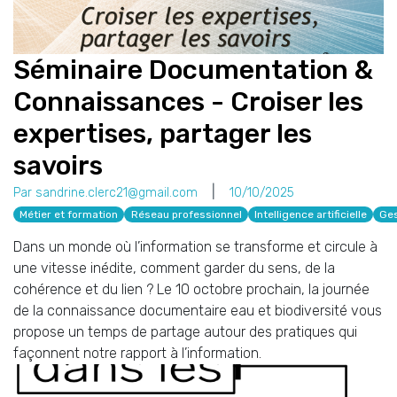
Séminaire Documentation &
Connaissances - Croiser les
expertises, partager les
savoirs
Par sandrine.clerc21@gmail.com
10/10/2025
Métier et formation
Réseau professionnel
Intelligence artificielle
Ges
Dans un monde où l’information se transforme et circule à
une vitesse inédite, comment garder du sens, de la
cohérence et du lien ? Le 10 octobre prochain, la journée
de la connaissance documentaire eau et biodiversité vous
propose un temps de partage autour des pratiques qui
façonnent notre rapport à l’information.