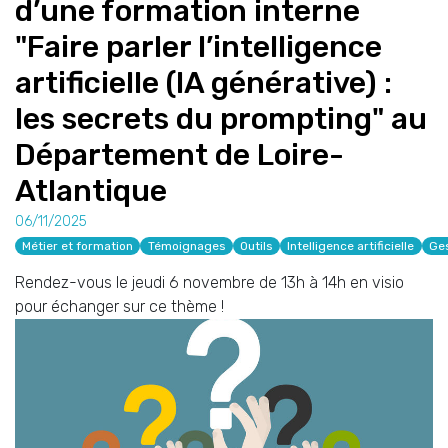
d’une formation interne
"Faire parler l’intelligence
artificielle (IA générative) :
les secrets du prompting" au
Département de Loire-
Atlantique
06/11/2025
Métier et formation
Témoignages
Outils
Intelligence artificielle
Ges
Rendez-vous le jeudi 6 novembre de 13h à 14h en visio
pour échanger sur ce thème !