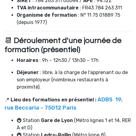
SIRET
: 784 263 311 00044 /
APE
: 94.12Z
TVA intracommunautaire
: FR43 784 263 311
Organisme de formation
: N° 11 75 01889 75
(depuis 1977)
📆
Déroulement d'une journée de
formation (présentiel)
Horaires
: 9h – 12h30 / 13h30 – 17h
Déjeuner
: libre, à la charge de l'apprenant ou de
son employeur (nombreux restaurants à
proximité).
ADBS 19,
📍
Lieu des formations en présentiel :
rue Beccaria – 75012 Paris
🚇 Station
Gare de Lyon
(Métro lignes 1 et 14, RER
A et D)
🚇 Station
Ledru-Rollin
(Métro ligne 8)