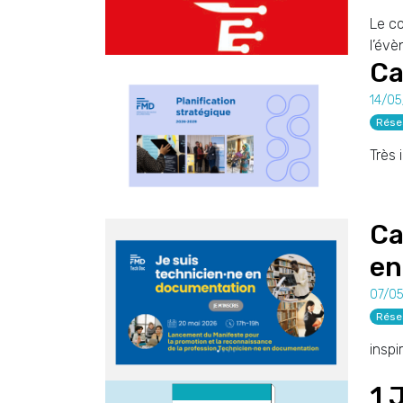
Le co
l’évè
Ca
14/0
Rése
Très 
Ca
en
07/0
Rése
inspi
1 