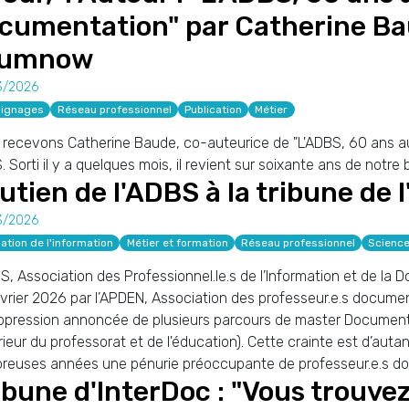
cumentation" par Catherine Ba
rumnow
3/2026
ignages
Réseau professionnel
Publication
Métier
recevons Catherine Baude, co-auteurice de "L'ADBS, 60 ans au
 Sorti il y a quelques mois, il revient sur soixante ans de notre 
utien de l'ADBS à la tribune de
3/2026
ation de l'information
Métier et formation
Réseau professionnel
Science
S, Association des Professionnel.le.s de l’Information et de la 
vrier 2026 par l’APDEN, Association des professeur.e.s docume
ppression annoncée de plusieurs parcours de master Documentat
ieur du professorat et de l'éducation). Cette crainte est d’auta
reuses années une pénurie préoccupante de professeur.e.s do
ibune d'InterDoc : "Vous trouve