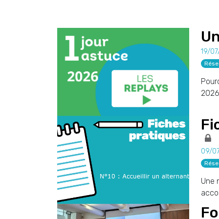
Un
19/07
Rése
Pourq
2026
Fi
09/0
Rése
Une n
acco
Fo