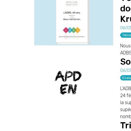
do
K
06/0
Témo
Nous 
ADBS.
So
06/0
Evalu
L’ADB
24 fé
la su
supér
nomb
Tr