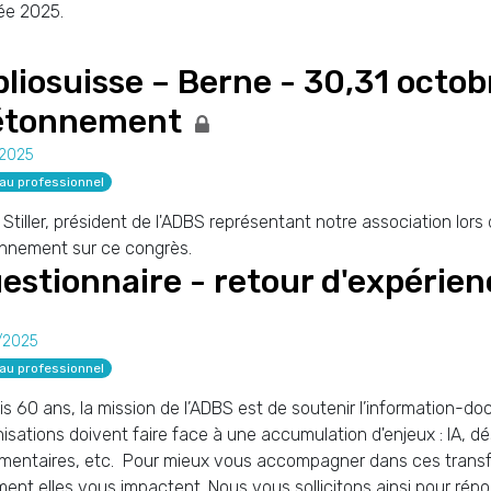
ée 2025.
bliosuisse – Berne - 30,31 octo
étonnement
/2025
au professionnel
 Stiller, président de l'ADBS représentant notre association lor
onnement sur ce congrès.
estionnaire - retour d'expérie
/2025
au professionnel
s 60 ans, la mission de l’ADBS est de soutenir l’information-doc
isations doivent faire face à une accumulation d'enjeux : IA, d
ementaires, etc. Pour mieux vous accompagner dans ces transf
nt elles vous impactent. Nous vous sollicitons ainsi pour répon