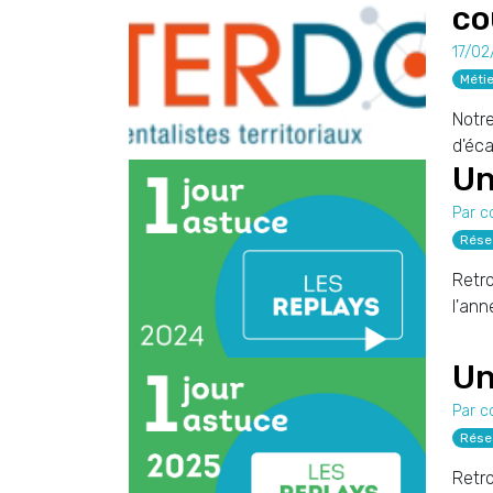
co
17/02
Métie
Notre
d'éca
Un
Par c
Rése
Retro
l'ann
Un
Par c
Rése
Retro