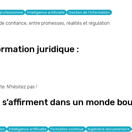
professionnel
Intelligence artificielle
Gestion de l'information
 de confiance, entre promesses, réalités et régulation
rmation juridique :
e. N'hésitez pas !
 s’affirment dans un monde boul
ion
Intelligence artificielle
Formation continue
Ingénierie documentaire