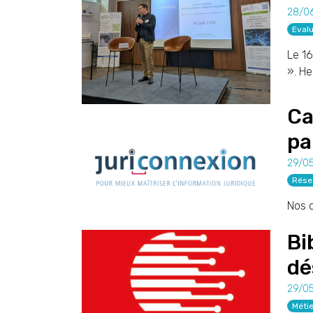
28/0
Evalu
Le 16
». He
Ca
pa
29/0
Rése
Nos c
Bi
dé
29/0
Métie