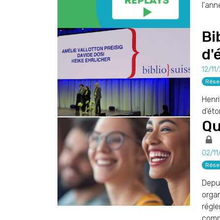
l'ann
Bi
d'
12/11
Rése
Henri
d'ét
Qu
02/11
Rése
Depui
organ
régl
comme