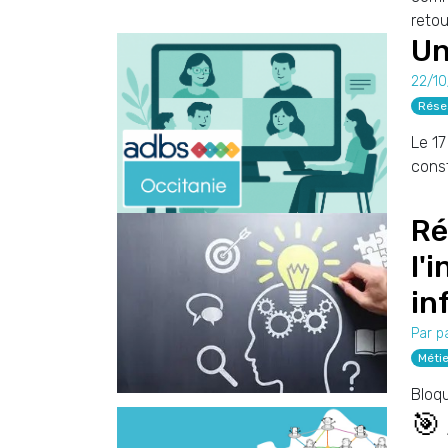
retou
Un
22/1
Rése
Le 17
const
Ré
l'
in
Par p
Métie
Bloqu
🎯