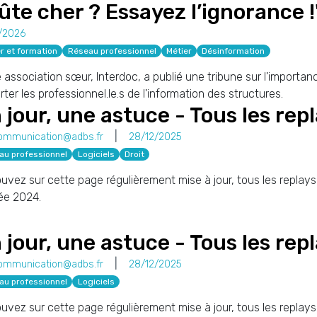
ûte cher ? Essayez l’ignorance !
/2026
r et formation
Réseau professionnel
Métier
Désinformation
 association sœur, Interdoc, a publié une tribune sur l'importan
rter les professionnel.le.s de l'information des structures.
 jour, une astuce - Tous les re
ommunication@adbs.fr
28/12/2025
au professionnel
Logiciels
Droit
uvez sur cette page régulièrement mise à jour, tous les replays
ée 2024.
 jour, une astuce - Tous les rep
ommunication@adbs.fr
28/12/2025
au professionnel
Logiciels
uvez sur cette page régulièrement mise à jour, tous les replays