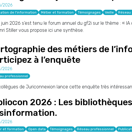
6/2026
ation de l'information
Métier et formation
Témoignages
Veille
Réseau 
 juin 2026 s’est tenu le forum annuel du gf2i sur le thème : « IA
nri Stiller vous propose ici une synthèse.
rtographie des métiers de l’info
rticipez à l’enquête
5/2026
au professionnel
ollègues de Juriconnexion lance cette enquête très intéressant
bliocon 2026 : Les bibliothèques
sinformation.
5/2026
r et formation
Open data
Témoignages
Réseau professionnel
Publicat