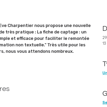
Eve Charpentier nous propose une nouvelle
D
e très pratique : La fiche de captage : un
29
imple et efficace pour faciliter le remontée
13
mation non textuelle." Très utile pour les
urs, nous vous attendons nombreux.
T
Un
res
G
Se