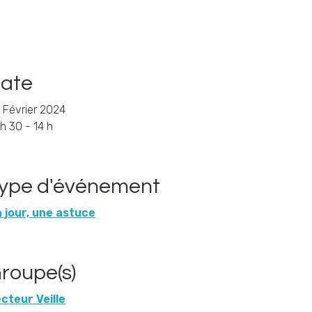
ate
 Février 2024
 h 30 - 14 h
ype d'événement
 jour, une astuce
roupe(s)
cteur Veille