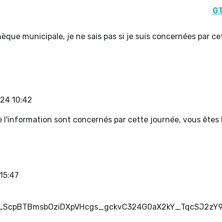
GT
hèque municipale, je ne sais pas si je suis concernées par ce
24 10:42
e l'information sont concernés par cette journée, vous êtes
15:47
AIpQLScpBTBmsbOziDXpVHcgs_gckvC324G0aX2kY_TqcSJ2zY