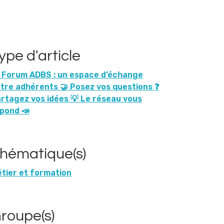
ype d'article
️ Forum ADBS : un espace d’échange
tre adhérents 🤝 Posez vos questions ❓
rtagez vos idées 💡 Le réseau vous
pond 📣
hématique(s)
tier et formation
roupe(s)