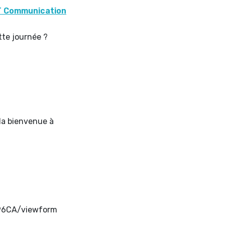
 Communication
tte journée ?
 la bienvenue à
96CA/viewform