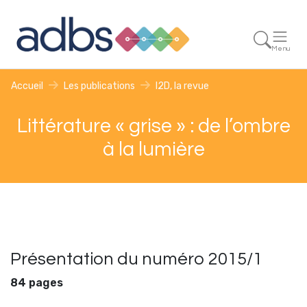
Menu
Accueil
Les publications
I2D, la revue
Littérature « grise » : de l’ombre
à la lumière
Présentation du numéro 2015/1
84 pages