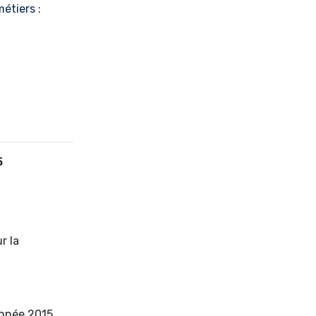
métiers
:
5
r la
année 2015