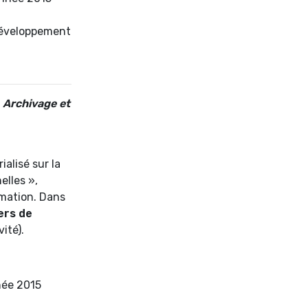
 développement
-
Archivage et
alisé sur la
elles »,
rmation. Dans
ers de
ité).
née 2015