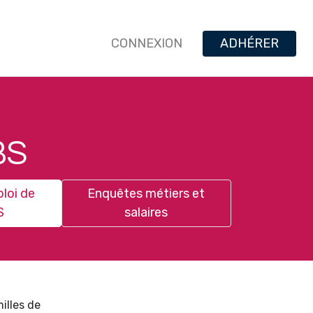
CONNEXION
ADHÉRER
BS
loi de
Enquêtes métiers et
S
salaires
illes de