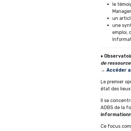
le témo
Manage
un artic
une synt
emploi, 
Informat
♦ Observatoi
de ressource
→
Accéder a
Le premier op
état des lieu
Il se concentr
ADBS de la fo
informationn
Ce focus comp