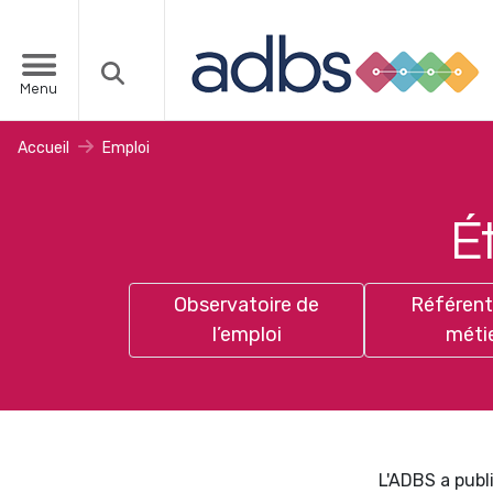
Menu
Accueil
Emploi
É
Observatoire de
Référent
l’emploi
méti
L'ADBS a publi