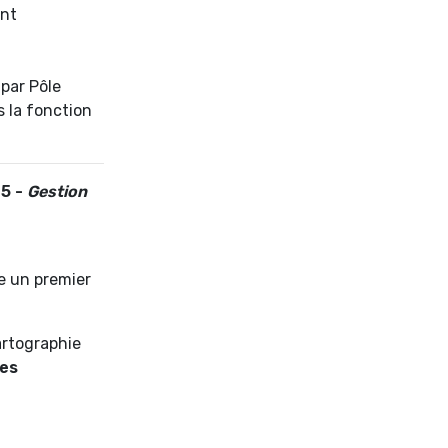
ent
par Pôle
s la fonction
15 -
Gestion
se un premier
cartographie
ces