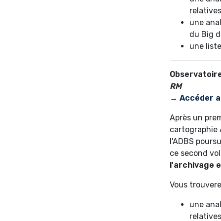
relative
une anal
du Big d
une list
Observatoire
RM
→
Accéder a
Après un prem
cartographie 
l'ADBS poursu
ce second vole
l'archivage
Vous trouvere
une anal
relative