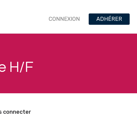
CONNEXION
ADHÉRER
e H/F
us connecter